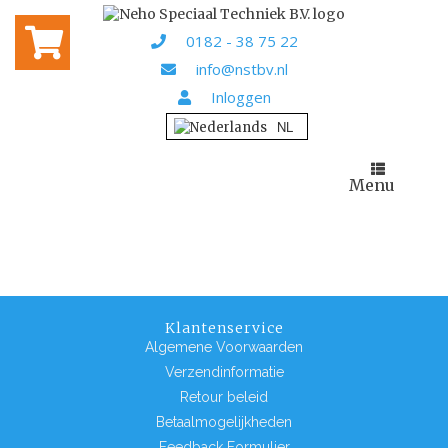
Home
/ Algemene voorwaarden
ALGEMENE
0182 - 38 75 22
VOORWAARDEN
info@nstbv.nl
Inloggen
Download hier onze algemene voorwaarde als PDF
document
Menu
Klantenservice
Algemene Voorwaarden
Verzendinformatie
Retour beleid
Betaalmogelijkheden
Feedback Formulier