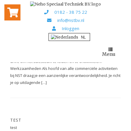
Categoriearchief:
Home
/ Geen categorie
Geen categorie
0182 - 38 75 22
info@nstbv.nl
Inloggen
VACATURES
. Sales Manager Duurzame Energie Ben je enthousiast om
deel uit te maken van een vooruitstrevende organisatie die
Menu
zich inzet voor schone energieoplossingen? Heb je een sterke
drive om het salesteam te leiden en te ontwikkelen?
Werkzaamheden Als hoofd van alle commerciële activiteiten
bij NST draag je een aanzienlijke verantwoordelijkheid. Je richt
je op uitdagende […]
TEST
test