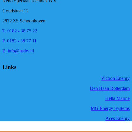
Neho Speciaal Techniek B.V.
Goudstraat 12
2872 ZS Schoonhoven
T. 0182 - 38 75 22
F. 0182 - 38 77 11
E. info@nstbv.nl
Links
Victron Energy
Den Haan Rotterdam
Hella Marine
MG Energy Systems
Aces Energy