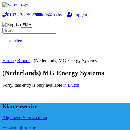
0182 - 38 75 22
info@nstbv.nl
Inloggen
Menu
Home
/
Brands
/ (Nederlands) MG Energy Systems
(Nederlands) MG Energy Systems
Sorry, this entry is only available in
Dutch
.
Klantenservice
Algemene Voorwaarden
Verzendinformatie