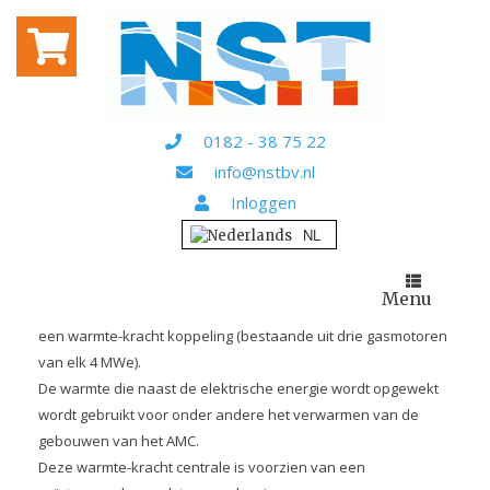
Home
Projecten
/
/ Academisch Medisch Centrum
ACADEMISCH MEDISCH
CENTRUM
0182 - 38 75 22
Het Academisch Medisch Centrum (AMC) in Amsterdam is een
info@nstbv.nl
universitair medisch centrum, dat behoort tot de
Inloggen
internationale top.
Het AMC wilde zijn energiecentrale vervangen en uitbreiden,
om op een nog milieubewustere manier aan de toekomstige
energievraag te blijven voldoen.
Menu
De nieuwe energiecentrale werd uitgevoerd in de vorm van
een warmte-kracht koppeling (bestaande uit drie gasmotoren
van elk 4 MWe).
De warmte die naast de elektrische energie wordt opgewekt
wordt gebruikt voor onder andere het verwarmen van de
gebouwen van het AMC.
Deze warmte-kracht centrale is voorzien van een