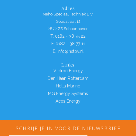
Adres
Neho Speciaal Techniek B.V.
Goudstraat 12
2872 ZS Schoonhoven
T. 0182 - 38 75 22
F. 0182 - 38 77 11
E. info@nstbv.nl
Links
Victron Energy
Den Haan Rotterdam
Hella Marine
MG Energy Systems
Aces Energy
SCHRIJF JE IN VOOR DE NIEUWSBRIEF