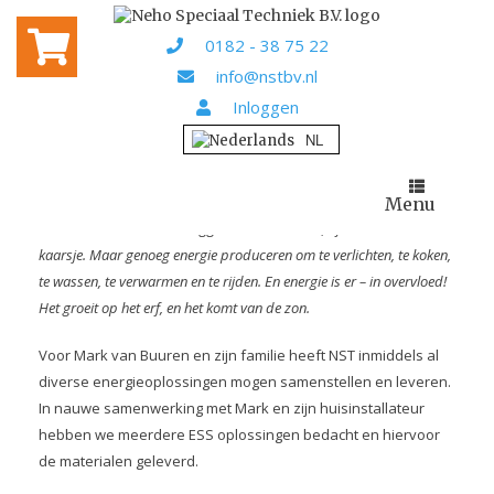
Home
Projecten
/
/ Offgrid; van zon naar stroom
0182 - 38 75 22
OFFGRID; VAN ZON NAAR
info@nstbv.nl
STROOM
Inloggen
Op zijn eigen website begint Mark van Buuren als volgt:
Warmte en elektriciteit zijn een vitaal onderdeel van ons leven.
Menu
Duurzaam leven wil niet zeggen in de kou leven, of leven met een
kaarsje. Maar genoeg energie produceren om te verlichten, te koken,
te wassen, te verwarmen en te rijden. En energie is er – in overvloed!
Het groeit op het erf, en het komt van de zon.
Voor Mark van Buuren en zijn familie heeft NST inmiddels al
diverse energieoplossingen mogen samenstellen en leveren.
In nauwe samenwerking met Mark en zijn huisinstallateur
hebben we meerdere ESS oplossingen bedacht en hiervoor
de materialen geleverd.