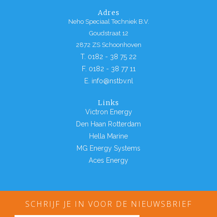
Adres
Neho Speciaal Techniek B.V.
Goudstraat 12
2872 ZS Schoonhoven
T. 0182 - 38 75 22
F. 0182 - 38 77 11
E. info@nstbv.nl
Links
Victron Energy
Den Haan Rotterdam
Hella Marine
MG Energy Systems
Aces Energy
SCHRIJF JE IN VOOR DE NIEUWSBRIEF