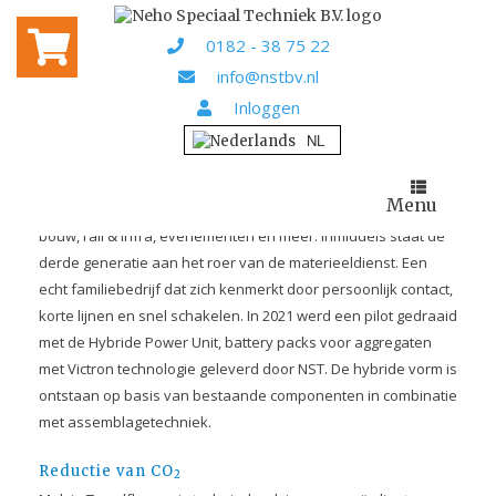
Home
Projecten
/
/ RECO verduurzaamt bouwplaatsen
met Hybride Power Unit
0182 - 38 75 22
RECO VERDUURZAAMT
info@nstbv.nl
BOUWPLAATSEN MET
Inloggen
HYBRIDE POWER UNIT
RECO is opgericht in 1953 als onafhankelijke partner in
Menu
materieelverhuur en technische dienstverlening voor de
bouw, rail & infra, evenementen en meer. Inmiddels staat de
derde generatie aan het roer van de materieeldienst. Een
echt familiebedrijf dat zich kenmerkt door persoonlijk contact,
korte lijnen en snel schakelen. In 2021 werd een pilot gedraaid
met de Hybride Power Unit, battery packs voor aggregaten
met Victron technologie geleverd door NST. De hybride vorm is
ontstaan op basis van bestaande componenten in combinatie
met assemblagetechniek.
Reductie van CO
2