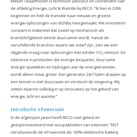
Melvin Twaalfhoven is technisch adviseur en coördinator van
de afdeling Energie, Licht & Warmte bij RECO: “Ik ben in 2006
begonnen en heb de transitie naar nieuwe en groene
energie-oplossingen van dichtbij meegemaakt. We investeren
constant in materieel dat zowel op mechanisch als
brandstofgebied steeds duurzamer wordt. Vanuit de
verschillende branches waarin we actief zijn, zien we een
stijgende vraag naar oplossingen met minder CO
-uitstoot. De
2
interesse in producten die energie besparen, duurzame
energie opwekken en bijdragen aan de energietransitie,
wordt alleen maar groter. Een generator 24/7 laten draaien op
een terrein is niet duurzaam en verstoort de omgeving. Wij
zetten daarom volledig in op innovaties op het gebied van
energie, licht en warmte.”
Introductie ePowerunit
In de afgelopen jaren heeft RECO veel getest en
geëxperimenteerd met accupakketten van externen: “NST
introduceerde de ePowerunit als 100% elektrische batterij