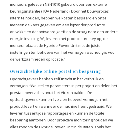
monteurs getest en NEN1010 gekeurd door een externe
keuringsinstantie (TÜV Nederland). Door het bouwproces
intern te houden, hebben we kosten bespaard en onze
mensen de kans gegeven om een bijzonder product te
ontwikkelen dat antwoord geeft op de vraag naar een andere
energie invulling. Wij leveren het product turn-key op; de
monteur plaatst de Hybride Power Unit met de juiste
instellingen ten behoeve van het vermogen wat nodig is voor
de werkzaamheden op locatie.”
Overzichtelijke online portal en besparing
Opdrachtgevers hebben zelf inzicht in het verbruik en
vermogen: “We stellen parameters in per project en delen het
prestatieoverzicht vanuit het Victron pakket. De
opdrachtgevers kunnen live zien hoeveel vermogen het
product levert en wanneer de machine heeft gedraaid. We
leveren tussentijdse rapportages en kunnen de totale
besparing aantonen. Door proactive monitoring houden we
alles rondom de Hybride Power Unit in de gaten, zoals het