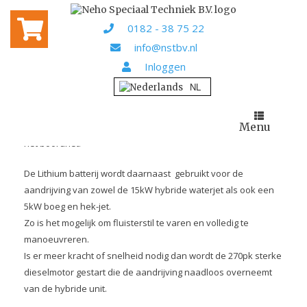
Home
Projecten
/
/ Skyfall
0182 - 38 75 22
SKYFALL
info@nstbv.nl
Inloggen
Voor Ronald Elbers (eigenaar van Pirich Nederland BV)
hebben we een systeem ontworpen en geleverd voor in het
hybride demonstratieschip Skyfall.
Menu
4 stuks 200Ah Victron 12,8V LiFEPO4 BMS accu’s verzorgen
het boordnet.
De Lithium batterij wordt daarnaast gebruikt voor de
aandrijving van zowel de 15kW hybride waterjet als ook een
5kW boeg en hek-jet.
Zo is het mogelijk om fluisterstil te varen en volledig te
manoeuvreren.
Is er meer kracht of snelheid nodig dan wordt de 270pk sterke
dieselmotor gestart die de aandrijving naadloos overneemt
van de hybride unit.