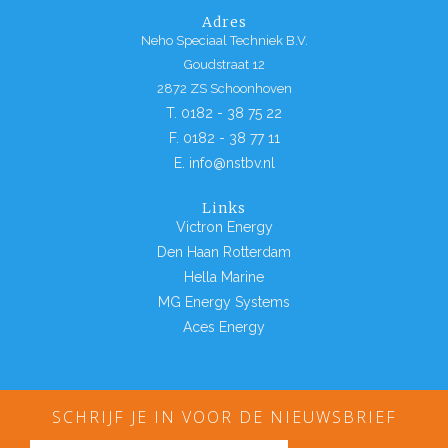
Adres
Neho Speciaal Techniek B.V.
Goudstraat 12
2872 ZS Schoonhoven
T. 0182 - 38 75 22
F. 0182 - 38 77 11
E. info@nstbv.nl
Links
Victron Energy
Den Haan Rotterdam
Hella Marine
MG Energy Systems
Aces Energy
SCHRIJF JE IN VOOR DE NIEUWSBRIEF