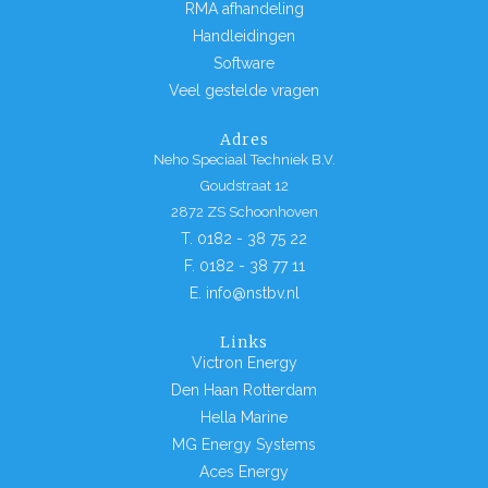
RMA afhandeling
Handleidingen
Software
Veel gestelde vragen
Adres
Neho Speciaal Techniek B.V.
Goudstraat 12
2872 ZS Schoonhoven
T. 0182 - 38 75 22
F. 0182 - 38 77 11
E. info@nstbv.nl
Links
Victron Energy
Den Haan Rotterdam
Hella Marine
MG Energy Systems
Aces Energy