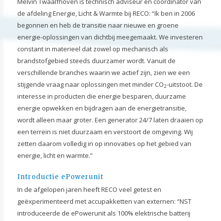
Melvin Twaalfhoven is technisch adviseur en coördinator van
de afdeling Energie, Licht & Warmte bij RECO: “Ik ben in 2006
begonnen en heb de transitie naar nieuwe en groene
energie-oplossingen van dichtbij meegemaakt. We investeren
constant in materieel dat zowel op mechanisch als
brandstofgebied steeds duurzamer wordt. Vanuit de
verschillende branches waarin we actief zijn, zien we een
stijgende vraag naar oplossingen met minder CO
-uitstoot. De
2
interesse in producten die energie besparen, duurzame
energie opwekken en bijdragen aan de energietransitie,
wordt alleen maar groter. Een generator 24/7 laten draaien op
een terrein is niet duurzaam en verstoort de omgeving. Wij
zetten daarom volledig in op innovaties op het gebied van
energie, licht en warmte.”
Introductie ePowerunit
In de afgelopen jaren heeft RECO veel getest en
geëxperimenteerd met accupakketten van externen: “NST
introduceerde de ePowerunit als 100% elektrische batterij