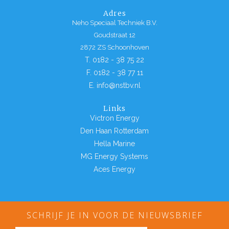
Adres
Neho Speciaal Techniek B.V.
Goudstraat 12
2872 ZS Schoonhoven
T. 0182 - 38 75 22
F. 0182 - 38 77 11
E. info@nstbv.nl
Links
Victron Energy
Den Haan Rotterdam
Hella Marine
MG Energy Systems
Aces Energy
SCHRIJF JE IN VOOR DE NIEUWSBRIEF