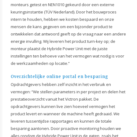
monteurs getest en NEN1010 gekeurd door een externe
keuringsinstantie (TÜV Nederland). Door het bouwproces
intern te houden, hebben we kosten bespaard en onze
mensen de kans gegeven om een bijzonder product te
ontwikkelen dat antwoord geeft op de vraag naar een andere
energie invulling. Wij leveren het product turn-key op; de
monteur plaatst de Hybride Power Unit met de juiste
instellingen ten behoeve van het vermogen wat nodig is voor
de werkzaamheden op locatie.”
Overzichtelijke online portal en besparing
Opdrachtgevers hebben zelf inzicht in het verbruik en
vermogen: “We stellen parameters in per project en delen het
prestatieoverzicht vanuit het Victron pakket. De
opdrachtgevers kunnen live zien hoeveel vermogen het
product levert en wanneer de machine heeft gedraaid. We
leveren tussentijdse rapportages en kunnen de totale
besparing aantonen. Door proactive monitoring houden we
alles rondom de Hybride Power Unit in de gaten, zoals het