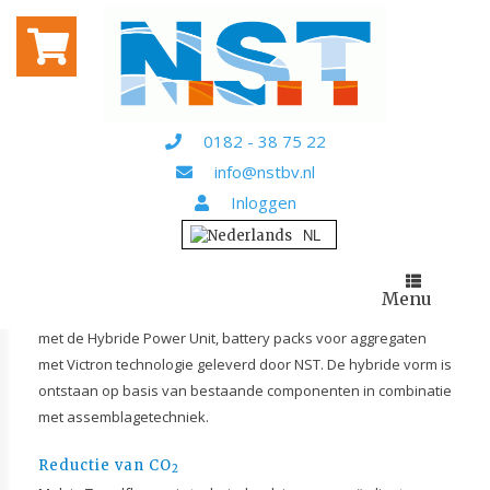
Home
Projecten
/
/ RECO verduurzaamt bouwplaatsen
met Hybride Power Unit
RECO VERDUURZAAMT
BOUWPLAATSEN MET
HYBRIDE POWER UNIT
0182 - 38 75 22
info@nstbv.nl
RECO is opgericht in 1953 als onafhankelijke partner in
Inloggen
materieelverhuur en technische dienstverlening voor de
bouw, rail & infra, evenementen en meer. Inmiddels staat de
derde generatie aan het roer van de materieeldienst. Een
echt familiebedrijf dat zich kenmerkt door persoonlijk contact,
Menu
korte lijnen en snel schakelen. In 2021 werd een pilot gedraaid
met de Hybride Power Unit, battery packs voor aggregaten
met Victron technologie geleverd door NST. De hybride vorm is
ontstaan op basis van bestaande componenten in combinatie
met assemblagetechniek.
Reductie van CO
2