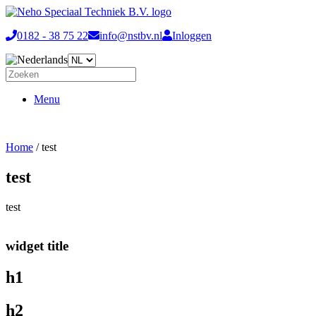
0182 - 38 75 22
info@nstbv.nl
Inloggen
Menu
Home
/ test
test
test
widget title
h1
h2