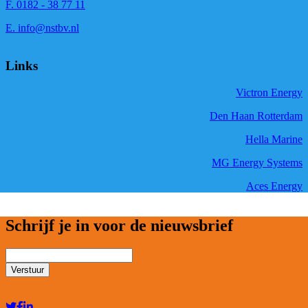
F. 0182 - 38 77 11
E. info@nstbv.nl
Links
Victron Energy
Den Haan Rotterdam
Hella Marine
MG Energy Systems
Aces Energy
Schrijf je in voor de nieuwsbrief